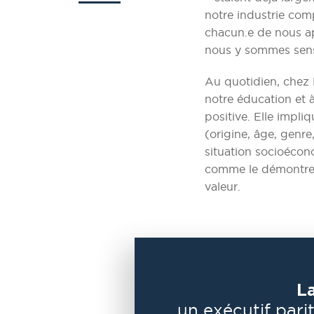
notre industrie com
chacun.e de nous ap
nous y sommes sens
Au quotidien, chez 
notre éducation et 
positive. Elle impli
(origine, âge, genre
situation socioécon
comme le démontre 
valeur.
La
un exécutif parit