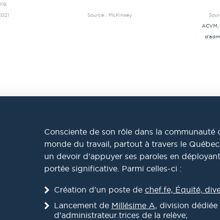
019;
2021
Source : McKinsey
Sour
ACVM, 
d’adm
Consciente de son rôle dans la communauté d’a
monde du travail, partout à travers le Québec, 
un devoir d’appuyer ses paroles en déployant 
portée significative. Parmi celles-ci :
Création d’un poste de
chef.fe, Équité, dive
Lancement de
Millésime A
, division dédié
d’administrateur.trices de la relève;