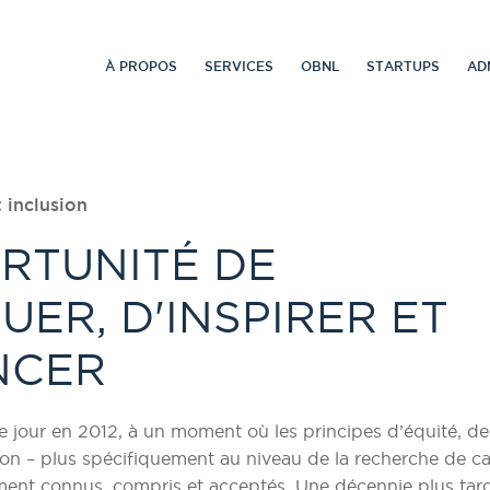
À PROPOS
SERVICES
OBNL
STARTUPS
AD
t inclusion
RTUNITÉ DE
UER, D'INSPIRER ET
NCER
le jour en 2012, à un moment où les principes d’équité, de
sion – plus spécifiquement au niveau de la recherche de c
ement connus, compris et acceptés. Une décennie plus tar