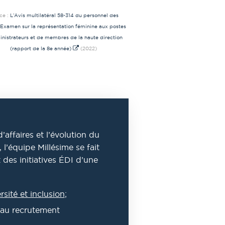
ce :
L’Avis multilatéral 58-314 du personnel des
Examen sur la représentation féminine aux postes
inistrateurs et de membres de la haute direction
(rapport de la 8e année)
(2022)
ffaires et l’évolution du
l’équipe Millésime se fait
des initiatives ÉDI d’une
rsité et inclusion
;
e au recrutement