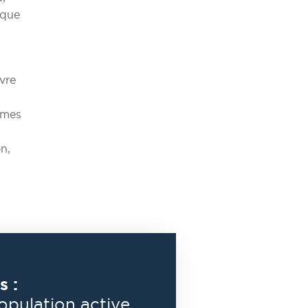
 que
vre
ormes
n,
s :
population active.