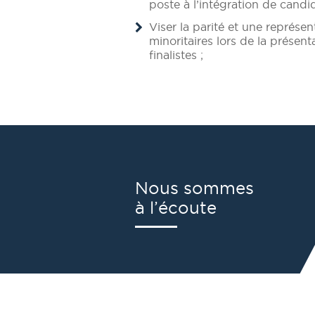
poste à l’intégration de candid
Viser la parité et une représe
minoritaires lors de la présen
finalistes ;
Nous sommes
à l’écoute