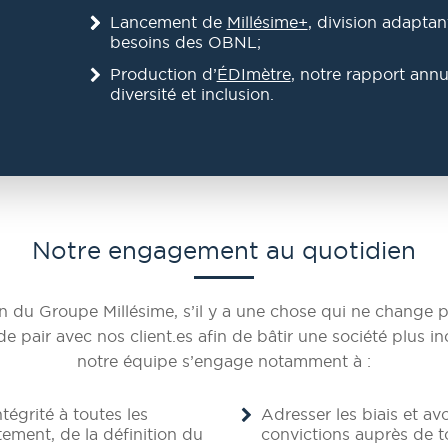
Lancement de
Millésime+
, division adaptan
besoins des OBNL;
Production d’
ÉDImètre
, notre rapport annu
diversité et inclusion.
Notre engagement au quotidien
n du Groupe Millésime, s’il y a une chose qui ne change p
r de pair avec nos client.es afin de bâtir une société plus
notre équipe s’engage notamment à :
égrité à toutes les
Adresser les biais et av
ement, de la définition du
convictions auprès de t