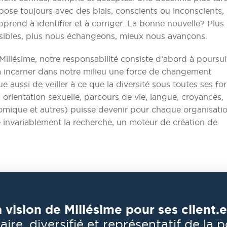
pose toujours avec des biais, conscients ou inconscients,
prend à identifier et à corriger. La bonne nouvelle? Plus
ibles, plus nous échangeons, mieux nous avançons.
Millésime, notre responsabilité consiste d’abord à poursui
à incarner dans notre milieu une force de changement
que aussi de veiller à ce que la diversité sous toutes ses f
, orientation sexuelle, parcours de vie, langue, croyances,
omique et autres) puisse devenir pour chaque organisatio
invariablement la recherche, un moteur de création de
 vision de Millésime pour ses client.e
aire, diversifié et représentatif de la 